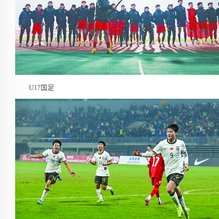
U17国足