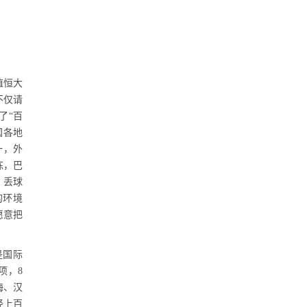
值恒大
不仅请
了“百
国各地
一，外
练，巴
，丢球
的环境
愿意把
是国际
项，8
梅、汉
经上百