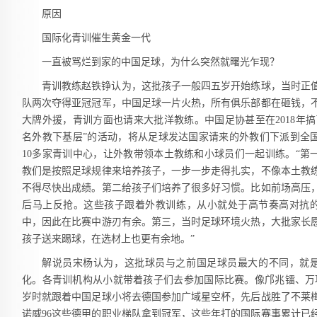
原因
国际化青训催生黄金一代
一直被骂烂到家的中国足球，为什么突然就曙光乍现？
青训教练赵铁铮认为，这批孩子一般四五岁开始练球，当时正
队两次夺得亚冠冠军，中国足球一片火热，所有俱乐部都在砸钱，
大牌外援，青训方面也请来大批洋教练。中国足协甚至在2018年搞
名外教下基层”的活动，将从足球发达国家请来的外教们下派到全
10多家青训中心，让外教带领本土教练和小球员们一起训练。“第
教们是按照足球规律来培养孩子，一步一步走得扎实，不像本土教
不得尽快出成绩。第二给孩子们培养了很多好习惯。比如前场高压
后马上反抢。这些孩子跟着外教训练，从小就处于高节奏高对抗
中，因此在比赛中游刃有余。第三，当时足球环境火热，大批家长
孩子送来踢球，在选材上也更有余地。”
解说员宋杨认为，这批球员与之前国足球员最大的不同，就
化。各青训机构从小就带着孩子们去参加国际比赛。像邝兆镭、万
岁时就跟着中国足球小将去德国参加广域星空杯，先后战胜了不莱
诺威96这些德甲的职业梯队拿到冠军，这些年打的国际赛事累计已