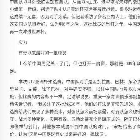
中国队以4比0战胜孟加拉国队，从而以5连胜、进42球零失球的战
小组第一晋级，创造了队史U17亚洲杯预选赛最佳战绩。很多球迷
这成绩不足喜，因为对手太菜。但记者采访了多名业内人士，他们
这支国少队很看好，认为到8年之后，这批球员的当打之年，中国
再一次冲进世界杯。
实力
有史以来最好的一批球员
上帝给中国男足关上了门，但也打开一扇窗，那就是2009年
足。
本次U17亚洲杯预选赛，中国队对手是孟加拉国、巴林、东帝
里兰卡、文莱，除了巴林，对手确实不强。以往中国队也曾多次
旅，但比赛的内容却不一样。足球解说员、重庆一家青训俱乐部副
杨告诉记者，“我关注了这批球员8年，他们的打法是非常先进的。
选赛给我们展现了多种战术，对强队怎么前场紧逼，对弱队怎么破
守，战术多种变化，实用有效。五场比赛完全是碾压式的，除了巴
脚像样的射门，其他根本威胁不到中国队的球门。”宋杨给出了
价，认为“这是中国足球有史以来最好的一批球员”。