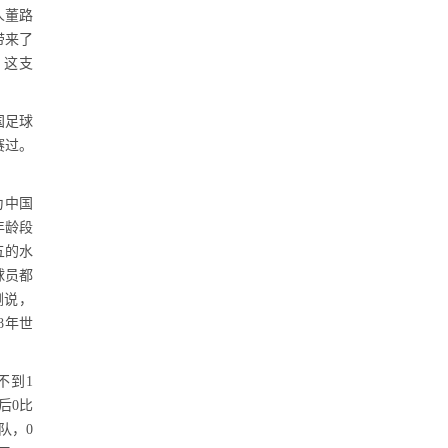
人董路
带来了
，这支
国足球
赛过。
‌中国
年龄段
五的水
球员都
测说，
38年世
不到1
后0比
队，0