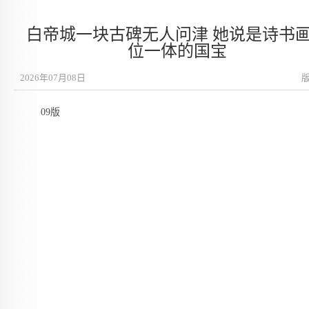
白帝城一块古碑无人问津 她说是诗书
位一体的国宝
2026年07月08日
09版