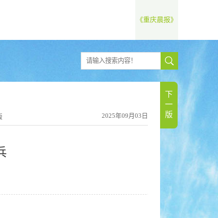
《重庆晨报》
下
一
版
2025年09月03日
版
兵