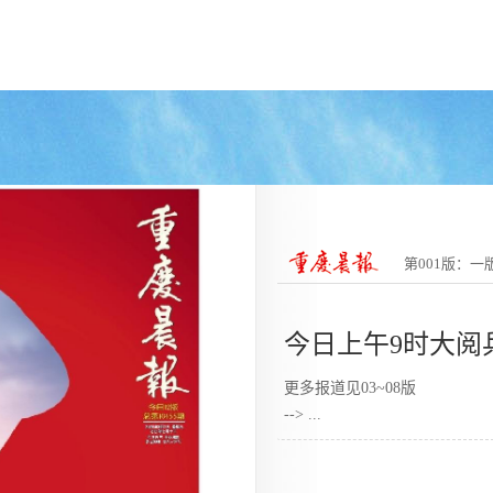
第001版：一
今日上午9时大阅
更多报道见03~08版
-->
...