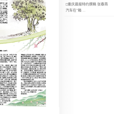
□重庆晨报特约撰稿 张春燕
汽车在“箱
...