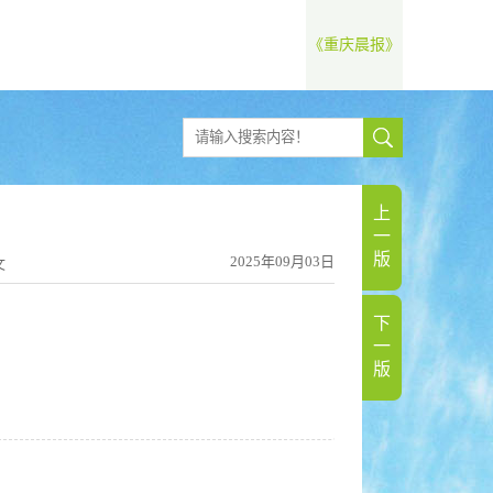
《重庆晨报》
上
一
版
2025年09月03日
文
下
一
版