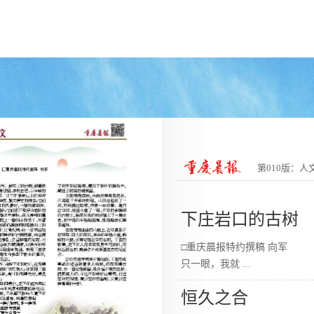
第010版：人
下庄岩口的古树
□重庆晨报特约撰稿 向军
只一眼，我就
...
恒久之合