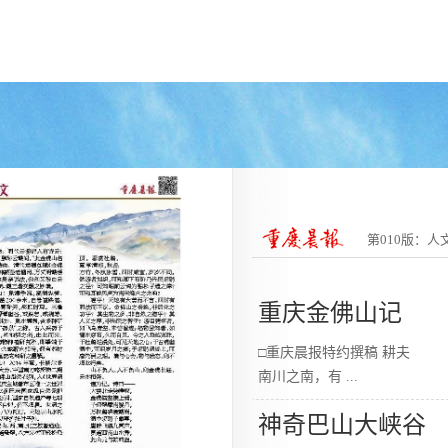
第010版：人
重庆金佛山记
□重庆晨报特约撰稿 耕夫
南川之南，有
...
神奇巴山大峡谷