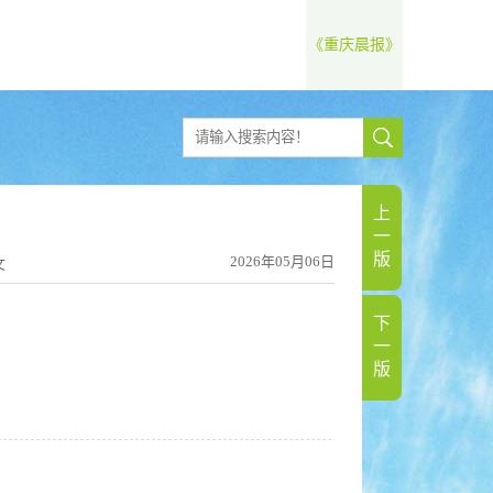
《重庆晨报》
上
一
版
2026年05月06日
文
下
一
版