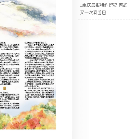
□重庆晨报特约撰稿 何武
又一次春游巴
...